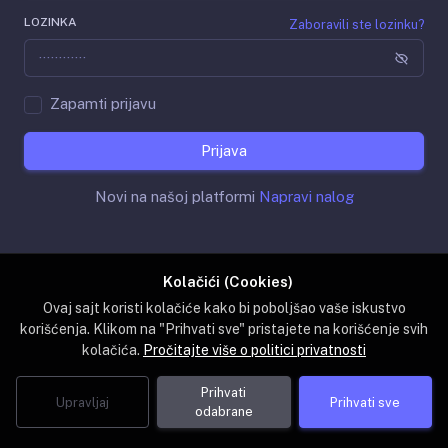
LOZINKA
Zaboravili ste lozinku?
Zapamti prijavu
Prijava
Novi na našoj platformi
Napravi nalog
Kolačići (Cookies)
Ovaj sajt koristi kolačiće kako bi poboljšao vaše iskustvo
korišćenja. Klikom na "Prihvati sve" pristajete na korišćenje svih
kolačića.
Pročitajte više o politici privatnosti
Prihvati
Upravljaj
Prihvati sve
odabrane