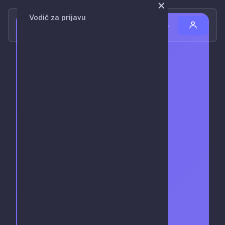
Vodič za prijavu
dtc